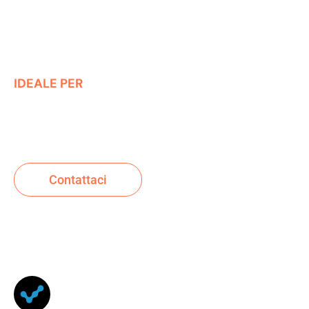
rischi tecnici e garantire continuità al tuo
business.
IDEALE PER
Aziende che vogliono passare a Shopify
minimizzando i rischi tecnici e di business.
Contattaci
OTTIMIZZAZIONE