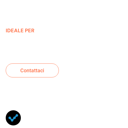
consulenza Shopify professionale
per uno store
stabile, performante e scalabile nel tempo.
IDEALE PER
Clienti che cercano un design unico e
performance misurabili.
Contattaci
MIGRAZIONE A