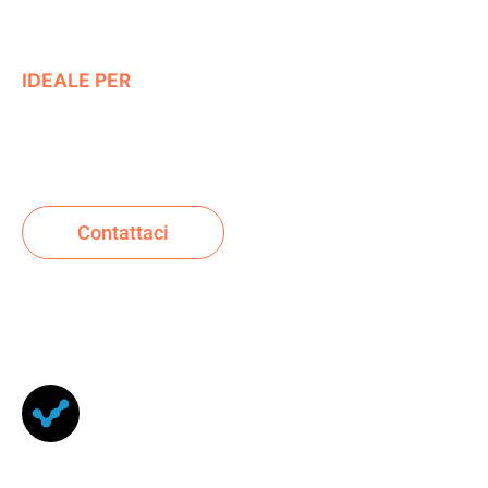
interventi mirati alle performance.
IDEALE PER
Store già attivi che vogliono migliorare
prestazioni e SEO senza toccare il design.
Contattaci
SUPPORTO
TECNICO PER