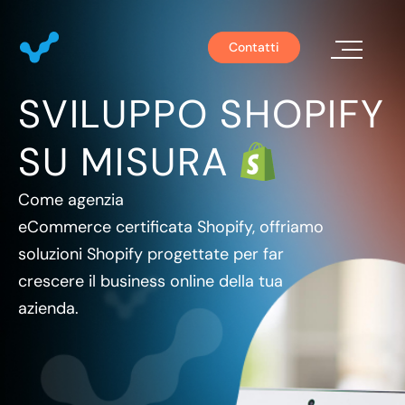
Contatti
SVILUPPO SHOPIFY
Chi S
SU MISURA
Come
agenzia
eCommerce
certificata
Shopify
, offriamo
soluzioni Shopify progettate per far
crescere il business online della tua
azienda.