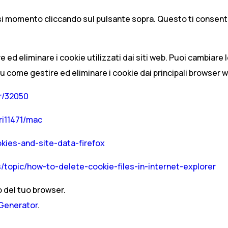
si momento cliccando sul pulsante sopra. Questo ti consentirà
re ed eliminare i cookie utilizzati dai siti web. Puoi cambiare
su come gestire ed eliminare i cookie dai principali browser 
r/32050
ri11471/mac
okies-and-site-data-firefox
/topic/how-to-delete-cookie-files-in-internet-explorer
to del tuo browser.
 Generator
.