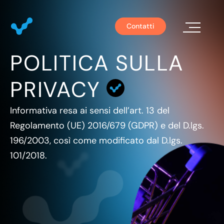
Contatti
POLITICA SULLA
Chi S
PRIVACY
Informativa resa ai sensi dell’art. 13 del
Regolamento (UE) 2016/679 (GDPR) e del D.lgs.
196/2003, così come modificato dal D.lgs.
101/2018.