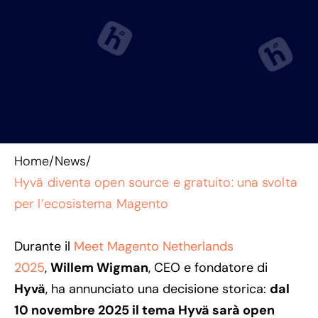
Home
/
News
/
Hyvä diventa open source e gratuito: una svolta
per l’ecosistema Magento
Durante il
Meet Magento Netherlands
2025
,
Willem Wigman
,
CEO e fondatore di
Hyvä
, ha annunciato una decisione storica:
dal
10 novembre 2025 il tema Hyvä sarà open