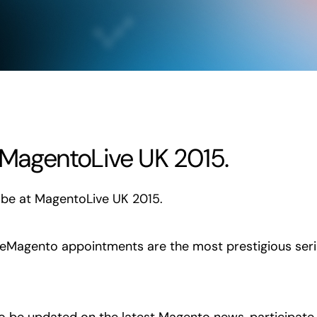
 MagentoLive UK 2015.
 be at MagentoLive UK 2015.
Magento appointments are the most prestigious series
to be updated on the latest Magento news, participat