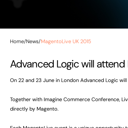
Home
/
News
/
MagentoLive UK 2015
Advanced Logic will attend
On 22 and 23 June in London Advanced Logic will
Together with Imagine Commerce Conference, Live
directly by Magento.
Each MagentoLive event is a unique opportunity 